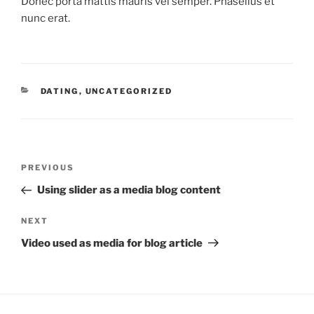
Donec porta mattis mauris vel semper. Phasellus et
nunc erat.
CATEGORIES
DATING
,
UNCATEGORIZED
Post
Previous
PREVIOUS
navigation
Post
Using slider as a media blog content
Next
NEXT
Post
Video used as media for blog article