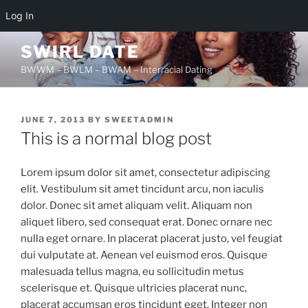
Log In
Skip
SWIRL DATE
to
BWWM – BWLM – BWAM – Interracial Dating
content
POSTED
JUNE 7, 2013
BY
SWEETADMIN
ON
This is a normal blog post
Lorem ipsum dolor sit amet, consectetur adipiscing
elit. Vestibulum sit amet tincidunt arcu, non iaculis
dolor. Donec sit amet aliquam velit. Aliquam non
aliquet libero, sed consequat erat. Donec ornare nec
nulla eget ornare. In placerat placerat justo, vel feugiat
dui vulputate at. Aenean vel euismod eros. Quisque
malesuada tellus magna, eu sollicitudin metus
scelerisque et. Quisque ultricies placerat nunc,
placerat accumsan eros tincidunt eget. Integer non